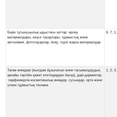
Берік тұтынушылық ыдыстағы заттар: әрлеу
6; 7; 1;
материалдары, кеңсе тауарлары, тұрмыстық және
автохимия, фототауарлар, бояу, түрлі жақпа материалдар
Тағам өнімдері (жылдам бұзылатын және тасымалдаудың
1; 2; 3;
арнайы тәртібін қажет ететіндерден басқа), дәрі-дәрмектер,
парфюмерлік-косметикалық өнімдер, сусындар, орта және
үлкен тұрмыстық техника.