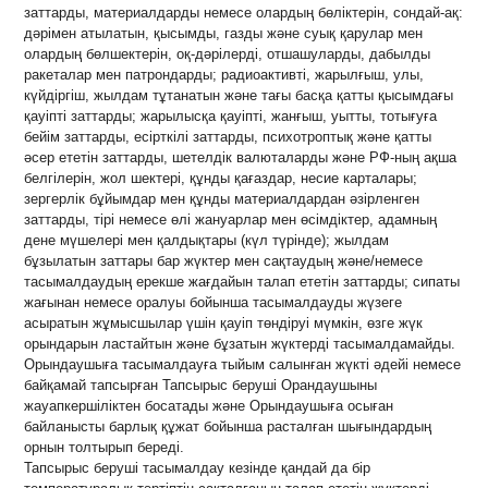
заттарды, материалдарды немесе олардың бөліктерін, сондай-ақ:
дәрімен атылатын, қысымды, газды және суық қарулар мен
олардың бөлшектерін, оқ-дәрілерді, отшашуларды, дабылды
ракеталар мен патрондарды; радиоактивті, жарылғыш, улы,
күйдіргіш, жылдам тұтанатын және тағы басқа қатты қысымдағы
қауіпті заттарды; жарылысқа қауіпті, жанғыш, уытты, тотығуға
бейім заттарды, есірткілі заттарды, психотроптық және қатты
әсер ететін заттарды, шетелдік валюталарды және РФ-ның ақша
белгілерін, жол шектері, құнды қағаздар, несие карталары;
зергерлік бұйымдар мен құнды материалдардан әзірленген
заттарды, тірі немесе өлі жануарлар мен өсімдіктер, адамның
дене мүшелері мен қалдықтары (күл түрінде); жылдам
бұзылатын заттары бар жүктер мен сақтаудың және/немесе
тасымалдаудың ерекше жағдайын талап ететін заттарды; сипаты
жағынан немесе оралуы бойынша тасымалдауды жүзеге
асыратын жұмысшылар үшін қауіп төндіруі мүмкін, өзге жүк
орындарын ластайтын және бұзатын жүктерді тасымалдамайды.
Орындаушыға тасымалдауға тыйым салынған жүкті әдейі немесе
байқамай тапсырған Тапсырыс беруші Орандаушыны
жауапкершіліктен босатады және Орындаушыға осыған
байланысты барлық құжат бойынша расталған шығындардың
орнын толтырып береді.
Тапсырыс беруші тасымалдау кезінде қандай да бір