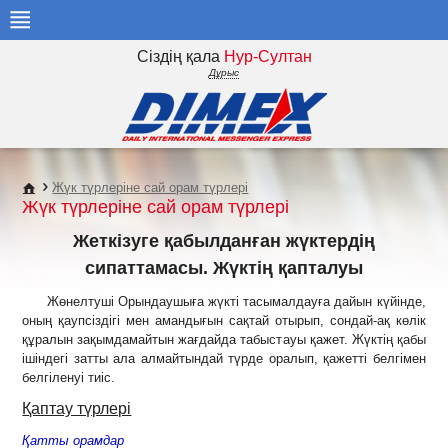
Сіздің қала
Нур-Султан
Дұрыс
Жүк түрлеріне сай орам түрлері
Жүк түрлеріне сай орам түрлері
Жеткізуге қабылданған жүктердің
сипаттамасы. Жүктің қапталуы
Жөнелтуші Орындаушыға жүкті тасымалдауға дайын күйінде,
оның қаупсіздігі мен амандығын сақтай отырып, сондай-ақ көлік
құралын зақымдамайтын жағдайда табыстауы қажет. Жүктің қабы
ішіндегі затты ала алмайтындай түрде оралып, қажетті белгімен
белгіленуі тиіс.
Қаптау түрлері
Қатты орамдар