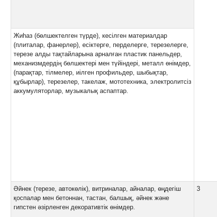
Жиһаз (бөлшектелген түрде), кесілген материалдар
(плиталар, фанерлер), есіктерге, перделерге, терезелерге,
терезе алды тақтайларына арналған пластик панельдер,
механизмдердің бөлшектері мен түйіндері, металл өнімдер,
(парақтар, тілмелер, иілген профильдер, шыбықтар,
құбырлар), терезелер, такелаж, мототехника, электролитсіз
аккумуляторлар, музыкалық аспаптар.
Әйнек (терезе, автокөлік), витриналар, айналар, өңдегіш
3
қоспалар мен бетоннан, тастан, балшық, әйнек және
гипстен әзірленген декоративтік өнімдер.