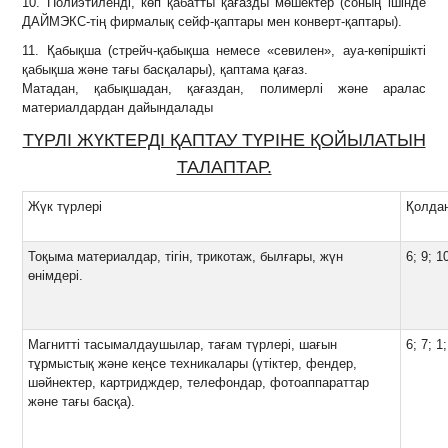
10. Полиэтиленді, көп қабатты қағазды мөшектер (соның ішінде
ДАЙМЭКС-тің фирмалық сейф-қаптары мен конверт-қаптары).
11. Қабықша (стрейч-қабықша немесе «севилен», ауа-көпіршікті
қабықша және тағы басқалары), қаптама қағаз.
Матадан, қабықшадан, қағаздан, полимерлі және аралас
материалдардан дайындалады
ТҮРЛІ ЖҮКТЕРДІ ҚАПТАУ ТҮРІНЕ ҚОЙЫЛАТЫН
ТАЛАПТАР.
Жүк түрлері
Қолдан
Тоқыма материалдар, тігін, трикотаж, былғары, жүн
6; 9; 1
өнімдері.
Магнитті тасымалдаушылар, тағам түрлері, шағын
6; 7; 1;
тұрмыстық және кеңсе техникалары (үтіктер, фендер,
шәйнектер, картридждер, телефондар, фотоаппараттар
және тағы басқа).