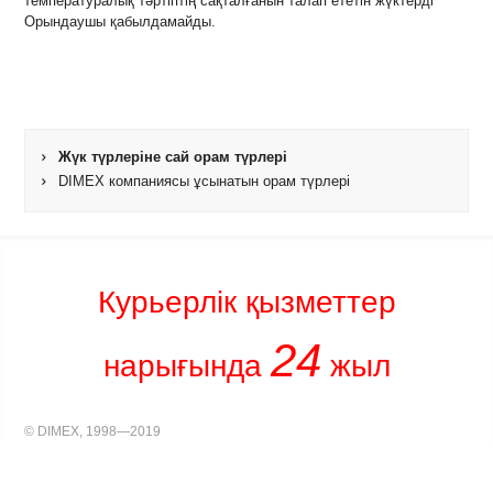
температуралық тәртіптің сақталғанын талап ететін жүктерді
Орындаушы қабылдамайды.
Жүк түрлеріне сай орам түрлері
DIMEX компаниясы ұсынатын орам түрлері
Курьерлік қызметтер
24
нарығында
жыл
© DIMEX, 1998—2019