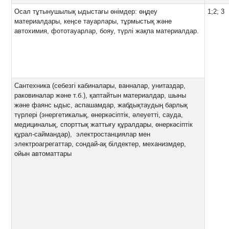
Осал тұтынушылық ыдыстағы өнімдер: өңдеу
1;2; 3
материалдары, кеңсе тауарлары, тұрмыстық және
автохимия, фототауарлар, бояу, түрлі жақпа материалдар.
Сантехника (себезгі кабиналары, ванналар, унитаздар,
раковиналар және т.б.), қаптайтын материалдар, шыны
және фаянс ыдыс, аспашамдар, жабдықтаудың барлық
түрлері (энергетикалық, өнеркәсіптік, әлеуетті, сауда,
медициналық, спорттық жаттығу құралдары, өнеркәсіптік
құрал-саймандар), электростанциялар мен
электроагрегаттар, сондай-ақ білдектер, механизмдер,
ойын автоматтары