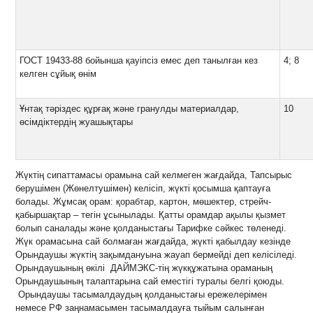
ГОСТ 19433-88 бойынша қауіпсіз емес деп танылған кез
4; 8
келген сұйық өнім
Ұнтақ тәріздес құрғақ және гранулды материалдар,
10
өсімдіктердің жуашықтары
Жүктің сипаттамасы орамына сай келмеген жағдайда, Тапсырыс
берушімен (Жөнелтушімен) келісіп, жүкті қосымша қаптауға
болады. Жұмсақ орам: қорабтар, картон, мөшектер, стрейч-
қабыршақтар – тегін ұсынылады. Қатты орамдар ақылы қызмет
болып саналады және қолданыстағы Тарифке сәйкес төленеді.
Жүк орамасына сай болмаған жағдайда, жүкті қабылдау кезінде
Орындаушы жүктің зақымдануына жауап бермейді деп келісіледі.
Орындаушының өкілі ДАЙМЭКС-тің жүкқұжатына ораманың
Орындаушының талаптарына сай еместігі туралы белгі қоюды.
Орындаушы тасымалдаудың қолданыстағы ережелерімен
немесе РФ заңнамасымен тасымалдауға тыйым салынған