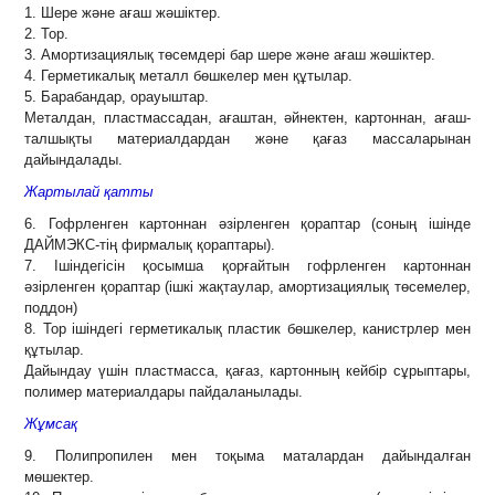
1. Шере және ағаш жәшіктер.
2. Тор.
3. Амортизациялық төсемдері бар шере және ағаш жәшіктер.
4. Герметикалық металл бөшкелер мен құтылар.
5. Барабандар, орауыштар.
Металдан, пластмассадан, ағаштан, әйнектен, картоннан, ағаш-
талшықты материалдардан және қағаз массаларынан
дайындалады.
Жартылай қатты
6. Гофрленген картоннан әзірленген қораптар (соның ішінде
ДАЙМЭКС-тің фирмалық қораптары).
7. Ішіндегісін қосымша қорғайтын гофрленген картоннан
әзірленген қораптар (ішкі жақтаулар, амортизациялық төсемелер,
поддон)
8. Тор ішіндегі герметикалық пластик бөшкелер, канистрлер мен
құтылар.
Дайындау үшін пластмасса, қағаз, картонның кейбір сұрыптары,
полимер материалдары пайдаланылады.
Жұмсақ
9. Полипропилен мен тоқыма маталардан дайындалған
мөшектер.