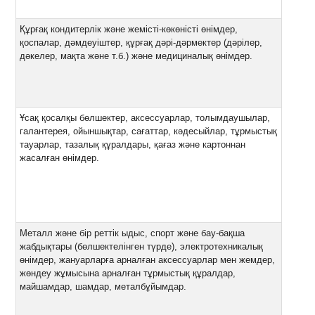
Құрғақ кондитерлік және жемісті-көкөністі өнімдер,
қоспалар, дәмдеуіштер, құрғақ дәрі-дәрмектер (дәрілер,
дәкелер, мақта және т.б.) және медициналық өнімдер.
Ұсақ қосалқы бөлшектер, аксессуарлар, толымдаушылар,
галантерея, ойыншықтар, сағаттар, кәдесыйлар, тұрмыстық
тауарлар, тазалық құралдары, қағаз және картоннан
жасалған өнімдер.
Металл және бір реттік ыдыс, спорт және бау-бақша
жабдықтары (бөлшектелінген түрде), электротехникалық
өнімдер, жануарларға арналған аксессуарлар мен жемдер,
жөндеу жұмысына арналған тұрмыстық құралдар,
майшамдар, шамдар, металбұйымдар.