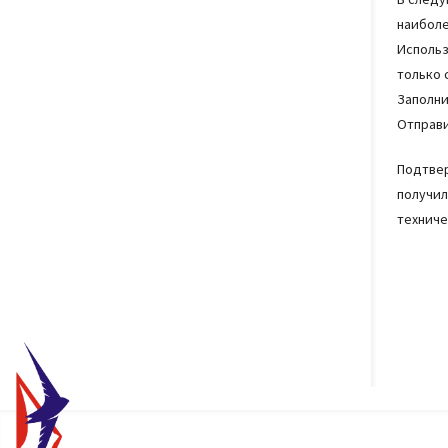
наиболе
Использ
только
Заполни
Отправи
Подтвер
получил
техниче