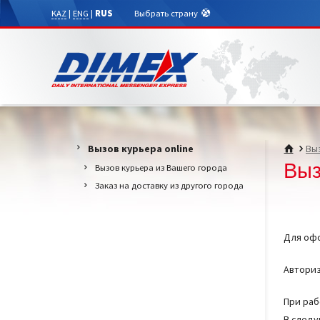
KAZ
|
ENG
|
RUS
Выбрать страну
Вызов курьера online
Выз
Выз
Вызов курьера из Вашего города
Заказ на доставку из другого города
Для офо
Авториз
При раб
В следу