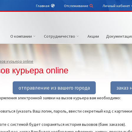
Главная
Отслеживание
Личный кабинет
О компании
Сотрудничество
Акции
Документаци
ов курьера online
ов курьера online
отправление из вашего города
заказ 
рмления электронной заявки на вызов курьера вам необходимо:
оваться (указать Ваш логин, пароль, ввести секретный код с картинки
оте с системой будет сохраняться история вызовов (банк заказов).
ющий раз, когда Вам будет необходимо оформить заявку, просто выбе