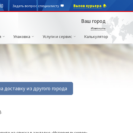
Задать вопрос специалисту
Вызов курьера
Ваш город
Изменить
я
Упаковка
Услуги и сервис
Калькулятор
на доставку из другого города
).
рите из списка в закладке «История вызовов»